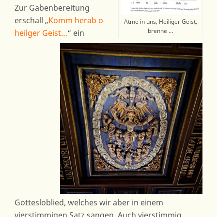
Zur Gabenbereitung
erschall „
Komm herab o
Atme in uns, Heiliger Geist,
brenne …
heilger Geist…
“ ein
Gottesloblied, welches wir aber in einem
vierstimmigen Satz sangen. Auch vierstimmig