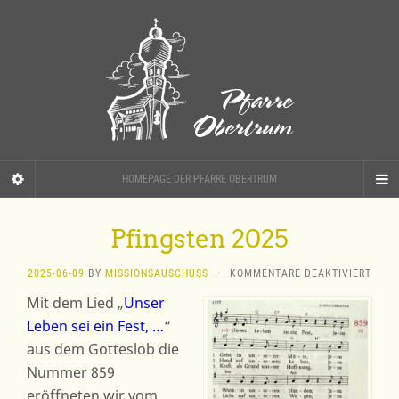
HOMEPAGE DER PFARRE OBERTRUM
Pfingsten 2025
FÜR
2025-06-09
BY
MISSIONSAUSCHUSS
·
KOMMENTARE DEAKTIVIERT
PFIN
Mit dem Lied „
Unser
2025
Leben sei ein Fest, …
“
aus dem Gotteslob die
Nummer 859
eröffneten wir vom