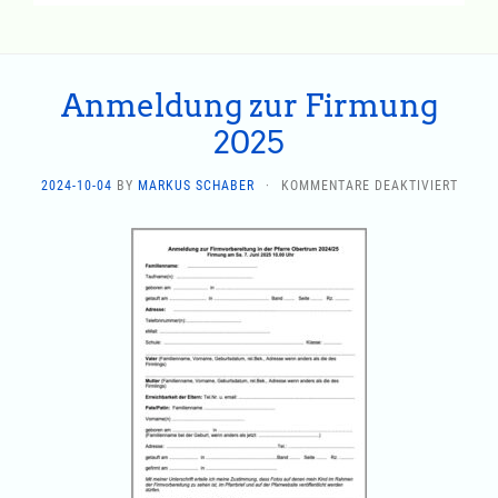
Anmeldung zur Firmung
2025
FÜR
2024-10-04
BY
MARKUS SCHABER
·
KOMMENTARE DEAKTIVIERT
ANME
ZUR
FIRMU
2025