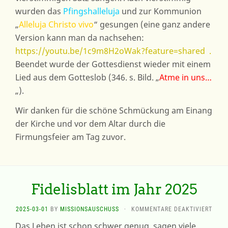
wurden das
Pfingshalleluja
und zur Kommunion
„
Alleluja Christo vivo
“ gesungen (eine ganz andere
Version kann man da nachsehen:
https://youtu.be/1c9m8H2oWak?feature=shared
.
Beendet wurde der Gottesdienst wieder mit einem
Lied aus dem Gotteslob (346. s. Bild. „
Atme in uns…
„).
Wir danken für die schöne Schmückung am Einang
der Kirche und vor dem Altar durch die
Firmungsfeier am Tag zuvor.
Fidelisblatt im Jahr 2025
FÜR
2025-03-01
BY
MISSIONSAUSCHUSS
·
KOMMENTARE DEAKTIVIERT
FIDE
Das Leben ist schon schwer genug, sagen viele.
IM