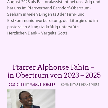
August 2025 als Pastoralassistent bei uns tätig und
OBER
hat uns im Pfarrverband Berndorf-Obertrum-
VON
2024
Seeham in vielen Dingen (zB der Firm- und
BIS
Erstkommunionvorbereitung, der Liturgie und im
2025
pastoralen Alltag) tatkräftig unterstützt.
Herzlichen Dank – Vergelts Gott!
Pfarrer Alphonse Fahin –
in Obertrum von 2023 – 2025
FÜR
2025-01-31
BY
MARKUS SCHABER
·
KOMMENTARE DEAKTIVIERT
PFARR
ALPH
FAHIN
–