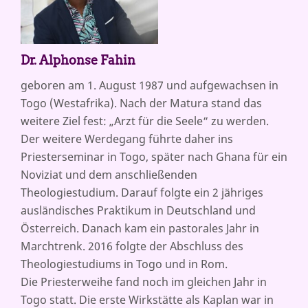
IN
OBER
VON
2023
Dr. Alphonse Fahin
–
2025
geboren am 1. August 1987 und aufgewachsen in
Togo (Westafrika). Nach der Matura stand das
weitere Ziel fest: „Arzt für die Seele“ zu werden.
Der weitere Werdegang führte daher ins
Priesterseminar in Togo, später nach Ghana für ein
Noviziat und dem anschließenden
Theologiestudium. Darauf folgte ein 2 jähriges
ausländisches Praktikum in Deutschland und
Österreich. Danach kam ein pastorales Jahr in
Marchtrenk. 2016 folgte der Abschluss des
Theologiestudiums in Togo und in Rom.
Die Priesterweihe fand noch im gleichen Jahr in
Togo statt. Die erste Wirkstätte als Kaplan war in