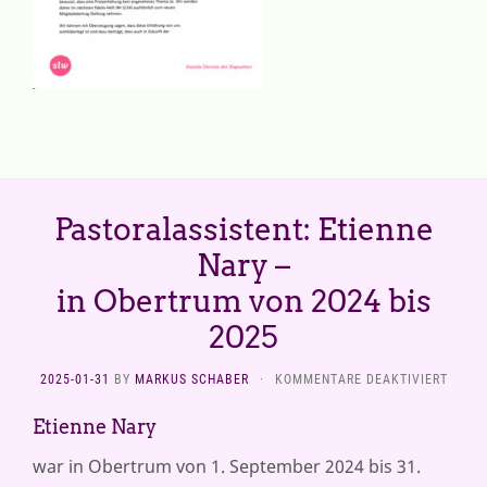
Pastoralassistent: Etienne
Nary –
in Obertrum von 2024 bis
2025
FÜR
2025-01-31
BY
MARKUS SCHABER
·
KOMMENTARE DEAKTIVIERT
PASTO
ETIEN
Etienne Nary
NARY
–
war in Obertrum von 1. September 2024 bis 31.
IN