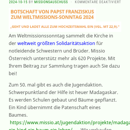
FÜR
2024-10-15
BY
MISSIONSAUSCHUSS
·
KOMMENTARE DEAKTIVIERT
WELT
2024
AM
19.
U
Am Weltmissionssonntag sammelt die Kirche in
20.
OKTO
der
weltweit größten Solidaritätsaktion
für
notleidende Schwestern und Brüder. Missio
Österreich unterstütz mehr als 620 Projekte. Mit
Ihrem Beitrag zur Sammlung tragen auch Sie dazu
bei!
Zum 50. mal gibt es auch die Jugendaktion.
Schwerpunktland der Hilfe ist heuer Madagaskar.
Es werden Schulen gebaut und Bäume gepflanzt.
Ein Kind übernimmt die Patenschaft eines
Baumes.
https://www.missio.at/jugendaktion/projekte/madag