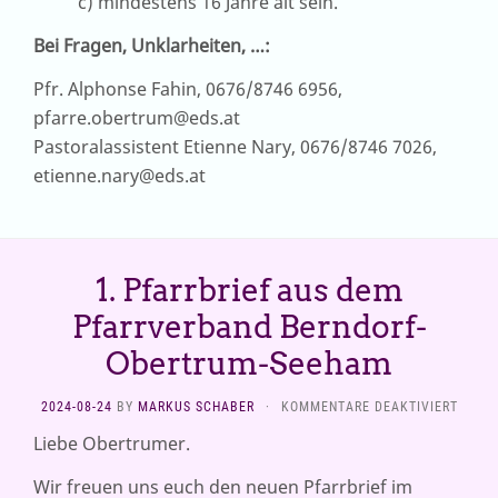
c) mindestens 16 Jahre alt sein.
Bei Fragen, Unklarheiten, …:
Pfr. Alphonse Fahin, 0676/8746 6956,
pfarre.obertrum@eds.at
Pastoralassistent Etienne Nary, 0676/8746 7026,
etienne.nary@eds.at
1. Pfarrbrief aus dem
Pfarrverband Berndorf-
Obertrum-Seeham
FÜR
2024-08-24
BY
MARKUS SCHABER
·
KOMMENTARE DEAKTIVIERT
1.
Liebe Obertrumer.
PFARR
AUS
Wir freuen uns euch den neuen Pfarrbrief im
DEM