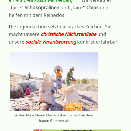
ein-kind-ein-baum-ein-leben/
Wir verkaufen
„faire“
Schokopralinen
und „faire“
Chips
und
helfen mit dem Reinerlös.
Die Jugendaktion setzt ein starkes Zeichen. Sie
macht unsere
christliche Nächstenliebe
und
unsere
soziale Verantwortung
konkret erfahrbar.
in den Mica Minen Madagaskar: ganze Familien
bauen Glimmer ab