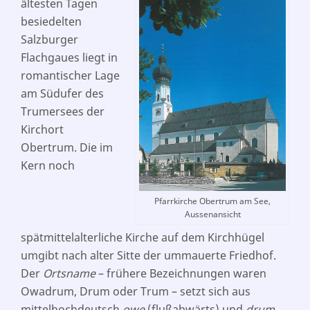
ältesten Tagen
besiedelten
Salzburger
Flachgaues liegt in
romantischer Lage
am Südufer des
Trumersees der
Kirchort
Obertrum. Die im
Kern noch
Pfarrkirche Obertrum am See,
Aussenansicht
spätmittelalterliche Kirche auf dem Kirchhügel
umgibt nach alter Sitte der ummauerte Friedhof.
Der
Ortsname
– frühere Bezeichnungen waren
Owadrum, Drum oder Trum – setzt sich aus
mittelhochdeutsch
owe
(flußabwärts) und
drum