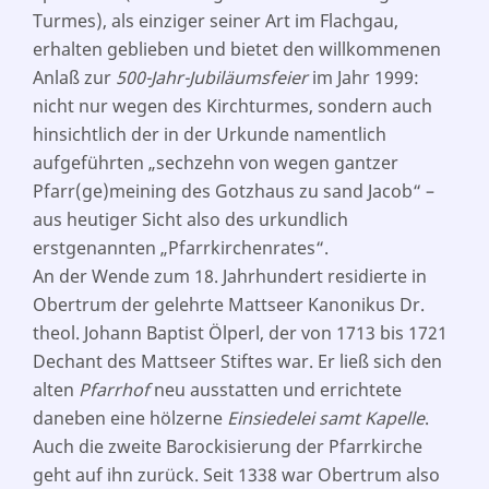
Turmes), als einziger seiner Art im Flachgau,
erhalten geblieben und bietet den willkommenen
Anlaß zur
500-Jahr-Jubiläumsfeier
im Jahr 1999:
nicht nur wegen des Kirchturmes, sondern auch
hinsichtlich der in der Urkunde namentlich
aufgeführten „sechzehn von wegen gantzer
Pfarr(ge)meining des Gotzhaus zu sand Jacob“ –
aus heutiger Sicht also des urkundlich
erstgenannten „Pfarrkirchenrates“.
An der Wende zum 18. Jahrhundert residierte in
Obertrum der gelehrte Mattseer Kanonikus Dr.
theol. Johann Baptist Ölperl, der von 1713 bis 1721
Dechant des Mattseer Stiftes war. Er ließ sich den
alten
Pfarrhof
neu ausstatten und errichtete
daneben eine hölzerne
Einsiedelei samt Kapelle
.
Auch die zweite Barockisierung der Pfarrkirche
geht auf ihn zurück. Seit 1338 war Obertrum also