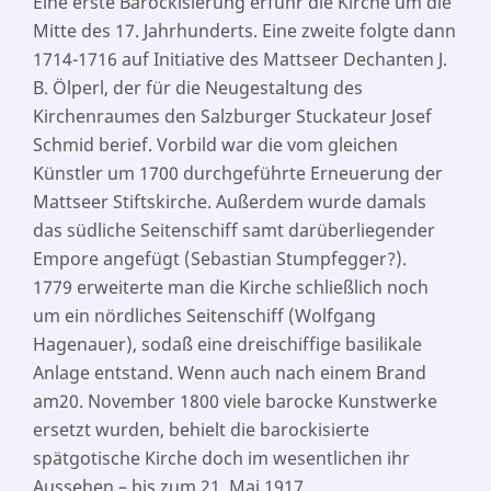
Eine erste Barockisierung erfuhr die Kirche um die
Mitte des 17. Jahrhunderts. Eine zweite folgte dann
1714-1716 auf Initiative des Mattseer Dechanten J.
B. Ölperl, der für die Neugestaltung des
Kirchenraumes den Salzburger Stuckateur Josef
Schmid berief. Vorbild war die vom gleichen
Künstler um 1700 durchgeführte Erneuerung der
Mattseer Stiftskirche. Außerdem wurde damals
das südliche Seitenschiff samt darüberliegender
Empore angefügt (Sebastian Stumpfegger?).
1779 erweiterte man die Kirche schließlich noch
um ein nördliches Seitenschiff (Wolfgang
Hagenauer), sodaß eine dreischiffige basilikale
Anlage entstand. Wenn auch nach einem Brand
am20. November 1800 viele barocke Kunstwerke
ersetzt wurden, behielt die barockisierte
spätgotische Kirche doch im wesentlichen ihr
Aussehen – bis zum 21. Mai 1917.