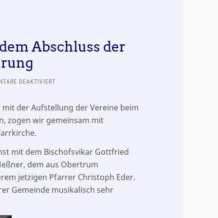
 dem Abschluss der
erung
FÜR
TARE DEAKTIVIERT
BERICHT
ZUM
 mit der Aufstellung der Vereine beim
PATROZINIUM
en, zogen wir gemeinsam mit
UND
DEM
arrkirche.
ABSCHLUSS
DER
enst mit dem Bischofsvikar Gottfried
KIRCHENRENOVIERUNG
f Meßner, dem aus Obertrum
em jetzigen Pfarrer Christoph Eder.
rer Gemeinde musikalisch sehr