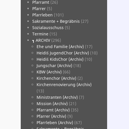
­Pfarramt
(26)
­Pfarrer
(5)
­Pfarrleben
(101)
­Sakramente + Begräbnis
(27)
­Sozialausschuss
(5)
­Termine
(15)
┓ ARCHIV
(296)
Ehe und Familie (Archiv)
(17)
Heidi´s JugendChor (Archiv)
(10)
Heidi´s KidsChor (Archiv)
(10)
Jungschar (Archiv)
(18)
KBW (Archiv)
(66)
Kirchenchor (Archiv)
(2)
Kirchenrenovierung (Archiv)
(13)
Ministranten (Archiv)
(7)
Mission (Archiv)
(21)
Pfarramt (Archiv)
(35)
Pfarrer (Archiv)
(9)
Pfarrleben (Archiv)
(67)
Sakramente + Begräbnis