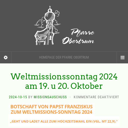
HOMEPAGE DER PFARRE OBERTRUM
Weltmissionssonntag 2024
am 19. u 20. Oktober
FÜR
2024-10-15
BY
MISSIONSAUSCHUSS
·
KOMMENTARE DEAKTIVIERT
WELT
2024
AM
19.
U