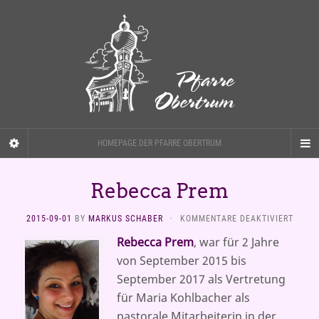
HOMEPAGE DER PFARRE OBERTRUM
Rebecca Prem
FÜR
2015-09-01
BY
MARKUS SCHABER
·
KOMMENTARE DEAKTIVIERT
REBE
Rebecca Prem
, war für 2 Jahre
PREM
von September 2015 bis
September 2017 als Vertretung
für Maria Kohlbacher als
pastorale Mitarbeiterin in der