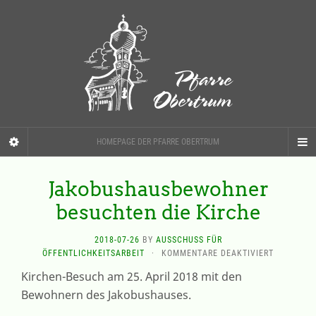
HOMEPAGE DER PFARRE OBERTRUM
Jakobushausbewohner
besuchten die Kirche
2018-07-26
BY
AUSSCHUSS FÜR
FÜR
ÖFFENTLICHKEITSARBEIT
·
KOMMENTARE DEAKTIVIERT
JAKOBUS
Kirchen-Besuch am 25. April 2018 mit den
BESUCHTE
Bewohnern des Jakobushauses.
DIE
KIRCHE