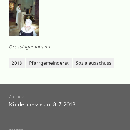
Grössinger Johann
2018
Pfarrgemeinderat
Sozialausschuss
Beitragsnavigation
Zurück
Vorheriger
Kindermesse am 8. 7. 2018
Beitrag: