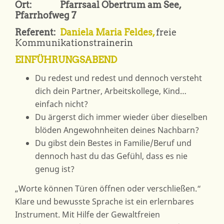
100
Ort: Pfarrsaal Obertrum am See,
MOI
Pfarrhofweg 7
G‘SOGT…
Referent:
Daniela Maria Feldes,
freie
Kommunikationstrainerin
EINFÜHRUNGSABEND
Du redest und redest und dennoch versteht
dich dein Partner, Arbeitskollege, Kind…
einfach nicht?
Du ärgerst dich immer wieder über dieselben
blöden Angewohnheiten deines Nachbarn?
Du gibst dein Bestes in Familie/Beruf und
dennoch hast du das Gefühl, dass es nie
genug ist?
„Worte können Türen öffnen oder verschließen.“
Klare und bewusste Sprache ist ein erlernbares
Instrument. Mit Hilfe der Gewaltfreien