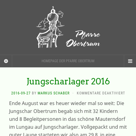
HOMEPAGE DER PFARRE OBERTRUM
Jungscharlager 2016
FÜR
2016-09-27
BY
MARKUS SCHABER
·
KOMMENTARE DEAKTIVIERT
JUNG
Ende August war es heuer wieder mal so weit: Die
2016
Jungschar Obertrum begab sich mit 32 Kindern
und 8 Begleitpersonen in das schöne Mauterndorf
im Lungau auf Jungscharlager. Vollgepackt und mit
guter Laune starteten wir also am 29.8. in eine