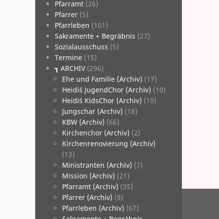
­Pfarramt
(26)
­Pfarrer
(5)
­Pfarrleben
(101)
­Sakramente + Begräbnis
(27)
­Sozialausschuss
(5)
­Termine
(15)
┓ ARCHIV
(296)
Ehe und Familie (Archiv)
(17)
Heidi´s JugendChor (Archiv)
(10)
Heidi´s KidsChor (Archiv)
(10)
Jungschar (Archiv)
(18)
KBW (Archiv)
(66)
Kirchenchor (Archiv)
(2)
Kirchenrenovierung (Archiv)
(13)
Ministranten (Archiv)
(7)
Mission (Archiv)
(21)
Pfarramt (Archiv)
(35)
Beitr
Pfarrer (Archiv)
(9)
Pfarrleben (Archiv)
(67)
Sakramente + Begräbnis