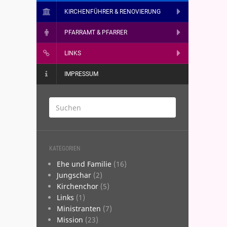
KIRCHENFÜHRER & RENOVIERUNG
PFARRAMT & PFARRER
LINKS
IMPRESSUM
KATEGORIEN
­­Ehe und Familie
(16)
­Jungschar
(2)
­Kirchenchor
(5)
­Links
(1)
­Ministranten
(7)
­Mission
(23)