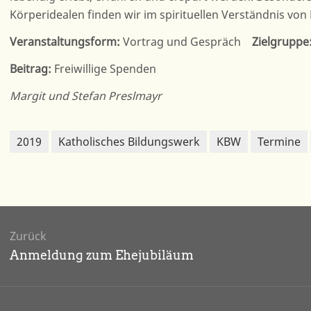
Körperidealen finden wir im spirituellen Verständnis v
Veranstaltungsform:
Vortrag und Gespräch
Zielgruppe
Beitrag:
Freiwillige Spenden
Margit und Stefan Preslmayr
2019
Katholisches Bildungswerk
KBW
Termine
agsnavigation
Zurück
Vorheriger
Anmeldung zum Ehejubiläum
Beitrag: