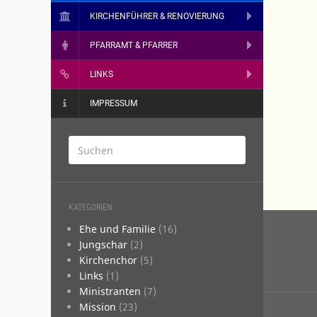
KIRCHENFÜHRER & RENOVIERUNG
PFARRAMT & PFARRER
LINKS
IMPRESSUM
KATEGORIEN
Beitr
­­Ehe und Familie
(16)
­Jungschar
(2)
­Kirchenchor
(5)
­Links
(1)
­Ministranten
(7)
­Mission
(23)