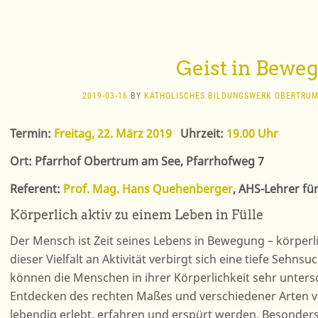
Geist in Bewe
2019-03-16
BY
KATHOLISCHES BILDUNGSWERK OBERTRU
Termin:
Freitag, 22. März 2019
Uhrzeit:
19.00 Uhr
Ort: Pfarrhof Obertrum am See, Pfarrhofweg 7
Referent:
Prof. Mag. Hans Quehenberger
, AHS-Lehrer fü
Körperlich aktiv zu einem Leben in Fülle
Der Mensch ist Zeit seines Lebens in Bewegung – körperli
dieser Vielfalt an Aktivität verbirgt sich eine tiefe Sehns
können die Menschen in ihrer Körperlichkeit sehr untersc
Entdecken des rechten Maßes und verschiedener Arten v
lebendig erlebt, erfahren und erspürt werden. Besonders