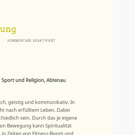
gung
FÜR
M
·
KOMMENTARE DEAKTIVIERT
GEIST
IN
BEWEGUNG
r Sport und Religion, Abtenau
ch, geistig und kommunikativ. In
ucht nach erfülltem Leben. Dabei
hiedlich sein. Durch das je eigene
on Bewegung kann Spiritualität
 in Zeiten von Fitness-Boom und