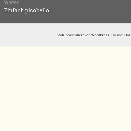
Weiter
Nächster
Einfach picobello!
Beitrag:
Stolz präsentiert von WordPress
. Theme: Flat