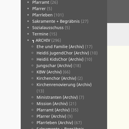
­Pfarramt
(26)
­Pfarrer
(5)
­Pfarrleben
(101)
­Sakramente + Begräbnis
(27)
­Sozialausschuss
(5)
­Termine
(15)
┓ ARCHIV
(296)
Ehe und Familie (Archiv)
(17)
Heidi´s JugendChor (Archiv)
(10)
Heidi´s KidsChor (Archiv)
(10)
Jungschar (Archiv)
(18)
KBW (Archiv)
(66)
Kirchenchor (Archiv)
(2)
Kirchenrenovierung (Archiv)
(13)
Ministranten (Archiv)
(7)
Mission (Archiv)
(21)
Pfarramt (Archiv)
(35)
Pfarrer (Archiv)
(9)
Pfarrleben (Archiv)
(67)
Sakramente + Begräbnis