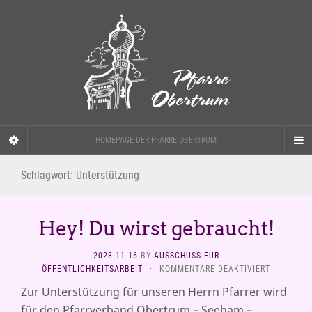
HOMEPAGE DER PFARRE OBERTRUM
Schlagwort:
Unterstützung
Hey! Du wirst gebraucht!
2023-11-16
BY
AUSSCHUSS FÜR
FÜR
ÖFFENTLICHKEITSARBEIT
·
KOMMENTARE DEAKTIVIERT
HEY!
Zur Unterstützung für unseren Herrn Pfarrer wird
DU
für den Pfarrverband Obertrum – Seeham –
WIRST