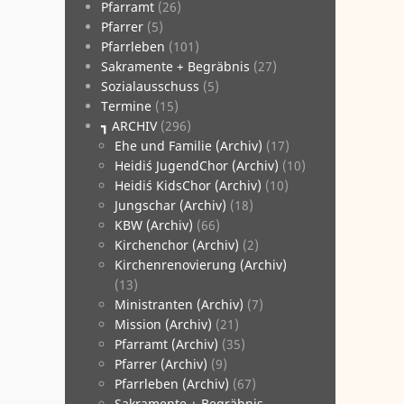
­Pfarramt
(26)
­Pfarrer
(5)
­Pfarrleben
(101)
­Sakramente + Begräbnis
(27)
­Sozialausschuss
(5)
­Termine
(15)
┓ ARCHIV
(296)
Ehe und Familie (Archiv)
(17)
Heidi´s JugendChor (Archiv)
(10)
Heidi´s KidsChor (Archiv)
(10)
Jungschar (Archiv)
(18)
KBW (Archiv)
(66)
Kirchenchor (Archiv)
(2)
Kirchenrenovierung (Archiv)
(13)
Ministranten (Archiv)
(7)
Mission (Archiv)
(21)
Pfarramt (Archiv)
(35)
Pfarrer (Archiv)
(9)
Pfarrleben (Archiv)
(67)
Sakramente + Begräbnis