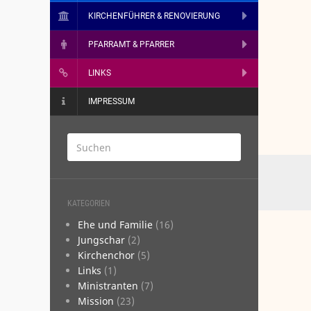
KIRCHENFÜHRER & RENOVIERUNG
PFARRAMT & PFARRER
LINKS
IMPRESSUM
KATEGORIEN
­­Ehe und Familie
(16)
­Jungschar
(2)
­Kirchenchor
(5)
­Links
(1)
­Ministranten
(7)
­Mission
(23)