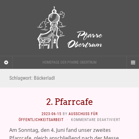
HOMEPAGE DER PFARRE OBERTRUM
Schlagwort:
Bäckerladl
2. Pfarrcafe
2023-06-15
BY
AUSSCHUSS FÜR
FÜR
ÖFFENTLICHKEITSARBEIT
·
KOMMENTARE DEAKTIVIERT
2.
Am Sonntag, den 4. Juni fand unser zweites
PFARRCAF
Pfarrcafe, gleich anschließend nach der Messe